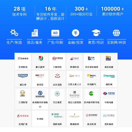
28
16
300
100000
项
年
+
+
200+细分行业
累计软件用户
技术专利
专注软件开发，薪
酬设计，股权设计
生产/制造
酒店/服务
广告/印刷
金融/投资
教育/培训
互联网/科技
宝得换热
嫩江盛烨
三钢科技
铧禧科技
百乐智创集团
俊杰机械
江西大唐人力
华润燃气
德利姆
威立得
永兴花园
索菲亚
三强制管
天立教育
苏州南环桥市场
中国电建
曲靖惠民村镇银
宿迁口腔医院
行
昆药集团
龙翔扩展
国家电网
聚赋律师
长幸纺
南乐投资