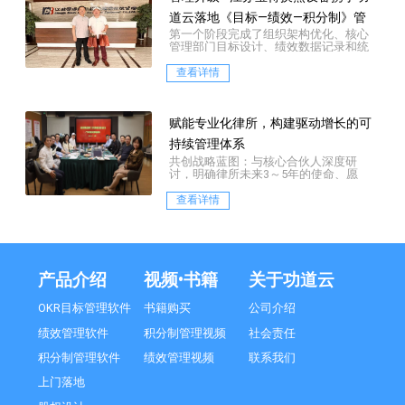
道云落地《目标—绩效—积分制》管
第一个阶段完成了组织架构优化、核心
理咨询项目
管理部门目标设计、绩效数据记录和统
计设计、薪酬数据测算等。
查看详情
赋能专业化律所，构建驱动增长的可
持续管理体系
共创战略蓝图：与核心合伙人深度研
讨，明确律所未来3～5年的使命、愿
景、核心价值观及核心战略定位
查看详情
产品介绍
视频•书籍
关于功道云
OKR目标管理软件
书籍购买
公司介绍
绩效管理软件
积分制管理视频
社会责任
积分制管理软件
绩效管理视频
联系我们
上门落地