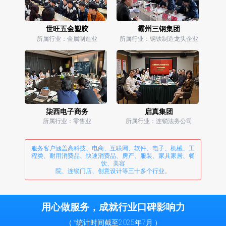
世旺五金塑胶
霸州三钢集团
所属行业：金属制造业
所属行业：钢铁制造龙头企业
柒西电子商务
启真集团
所属行业：零售业
所属行业：连锁法务公司
服务客户涵盖高科技、电商、互联网、软件、电子、机械、工
程类、耐用消费品、快速消费品、房产、服装、家具家居、餐
饮、美容
院、连锁门店、创意设计等三十多个行业。
用心做服务，成就行业口碑影响力
（ *统计时间截至2025年7月 ）