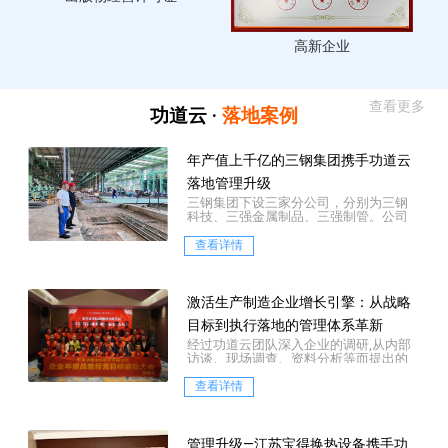
出版物经营许可证
高新企业
查看更多
功道云 ·
落地案例
年产值上千亿的三钢集团携手功道云
落地管理升级
三钢集团下设三家分公司，分别为三钢
科技、三强金属制品、三强制管。公司
坐落于历史文化名镇——河北霸州市胜芳
镇，是一家集中...
查看详情
激活生产制造企业增长引擎：从战略
目标到执行落地的管理体系革新
经过功道云团队深入企业的调研,从内部
访谈、现场调查、资料分析等而提出的
三大层面的诊断结论：
查看详情
管理升级—江苏宝得换热设备携手功