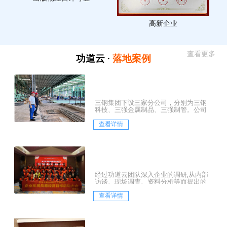
高新企业
查看更多
功道云 ·
落地案例
三钢集团下设三家分公司，分别为三钢
科技、三强金属制品、三强制管。公司
坐落于历史文化名镇——河北霸州市胜芳
镇，是一家集中...
查看详情
经过功道云团队深入企业的调研,从内部
访谈、现场调查、资料分析等而提出的
三大层面的诊断结论：
查看详情