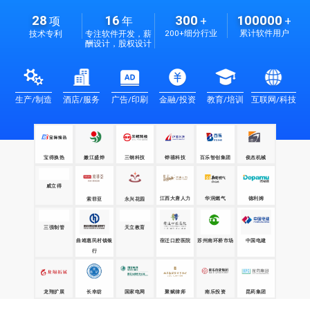
28
16
300
100000
项
年
+
+
200+细分行业
累计软件用户
技术专利
专注软件开发，薪
酬设计，股权设计
生产/制造
酒店/服务
广告/印刷
金融/投资
教育/培训
互联网/科技
宝得换热
嫩江盛烨
三钢科技
铧禧科技
百乐智创集团
俊杰机械
威立得
江西大唐人力
华润燃气
德利姆
永兴花园
索菲亚
三强制管
天立教育
苏州南环桥市场
中国电建
曲靖惠民村镇银
宿迁口腔医院
行
昆药集团
龙翔扩展
国家电网
聚赋律师
长幸纺
南乐投资