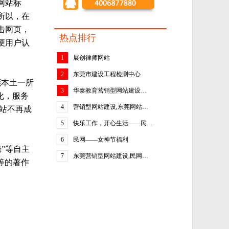
网站标
所以，在
击网页，
热点排行
便用户认
1
展创律师网站
2
东莞市建设工程检测中心
莞本土一所
3
华泰教育营销型网站建设…
化，服务
4
营销型网站建设,东莞网站…
站不再成
5
快乐工作，开心生活——民…
6
民网——女神节福利
”等自主
7
东莞营销型网站建设,民网…
等的著作