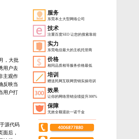
服务
东莞本土大型网络公司
技术
注重百度SEO 让您的搜索靠前
实力
东莞电信最大的主机托管商
价格
月，大批
相同品质相等服务价格最低
诱用户去
培训
非主观作
赠送民网互联网营销实操培训
确反映当
效果
当用户打
让你的网络营销业绩提升300%
保障
无效全额退款一诺千金
隐藏于源代码
页面后，