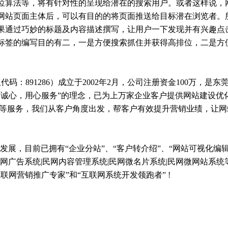
位算法等，将有针对性的呈现给潜在的搜索用户。或者这样说，
网站页面主体后，可以有目的的将页面推送给目标潜在浏览者。
果通过巧妙的标题及内容描述撰写，让用户一下发现并有兴趣点
标签的编写目的有二，一是方便搜索抓住并获得高排位，二是方
：891286）成立于2002年2月，公司注册资金100万，是东
信诚心，用心服务”的理念，已为上万家企业客户提供网站建设优
发等服务，我们从客户角度出发，帮客户有效提升营销业绩，让网
发展，目前已拥有“企业分站”、“客户转介绍”、“网站可视化编辑
网广告系统|民网内容管理系统|民网微名片系统|民网微网站系统
网营销推广专家”和“互联网系统开发领跑者” !